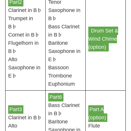
Part2
Tenor
Clarinet in B♭
Saxophone in
Trumpet in
B♭
B♭
Bass Clarinet
Drum Set &
Cornet in B♭
in B♭
Wind Chime
Flugelhorn in
Baritone
(option)
B♭
Saxophone in
Alto
E♭
Saxophone in
Bassoon
E♭
Trombone
Euphonium
Part6
Bass Clarinet
Part3
Part A
in B♭
Clarinet in B♭
(option)
Baritone
Alto
Flute
Saxophone in