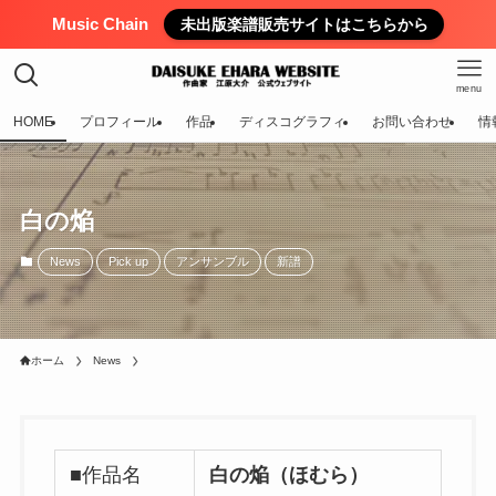
Music Chain
未出版楽譜販売サイトはこちらから
menu
HOME
プロフィール
作品
ディスコグラフィ
お問い合わせ
情
白の焔
News
Pick up
アンサンブル
新譜
ホーム
News
■作品名
白の焔（ほむら）