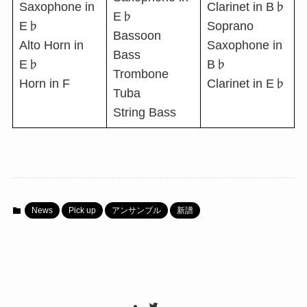
Saxophone in
Clarinet in B♭
E♭
E♭
Soprano
Bassoon
Alto Horn in
Saxophone in
Bass
E♭
B♭
Trombone
Horn in F
Clarinet in E♭
Tuba
String Bass
News
Pick up
アンサンブル
新譜