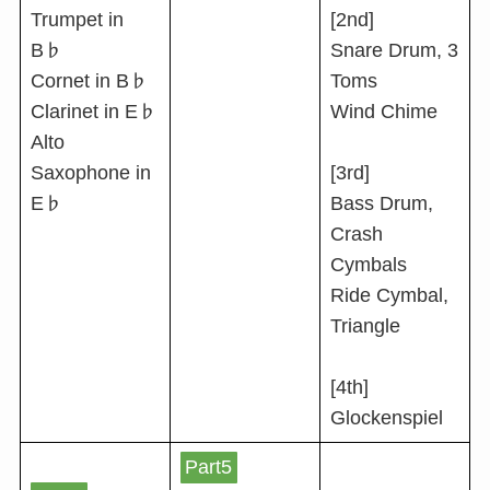
Trumpet in
[2nd]
B♭
Snare Drum, 3
Cornet in B♭
Toms
Clarinet in E♭
Wind Chime
Alto
Saxophone in
[3rd]
E♭
Bass Drum,
Crash
Cymbals
Ride Cymbal,
Triangle
[4th]
Glockenspiel
Part5